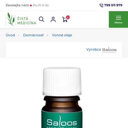
799 511 979
Zavolajte nám
(Po-Pi 9-16)
0
Menu
Úvod
Domácnosť
Vonné oleje
Výrobca