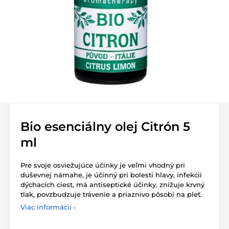
Bio esenciálny olej Citrón 5
ml
Pre svoje osviežujúce účinky je veľmi vhodný pri
duševnej námahe, je účinný pri bolesti hlavy, infekcii
dýchacích ciest, má antiseptické účinky, znižuje krvný
tlak, povzbudzuje trávenie a priaznivo pôsobí na pleť.
Viac informácií ›