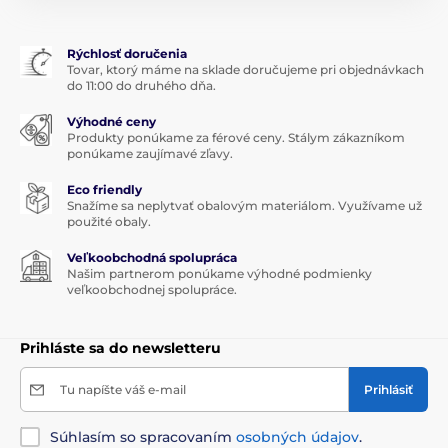
Bio esenciálne oleje sú vhodné na masáže, inhalácie,
do aromalampy, do kúpeľa aj k obkladom.
Rýchlosť doručenia
Tovar, ktorý máme na sklade doručujeme pri objednávkach
do 11:00 do druhého dňa.
Výhodné ceny
Produkty ponúkame za férové ceny. Stálym zákazníkom
ponúkame zaujímavé zľavy.
Eco friendly
Snažíme sa neplytvať obalovým materiálom. Využívame už
použité obaly.
Veľkoobchodná spolupráca
Našim partnerom ponúkame výhodné podmienky
veľkoobchodnej spolupráce.
Prihláste sa do newsletteru
Tu napíšte váš e-mail
Prihlásiť
Súhlasím so spracovaním
osobných údajov
.