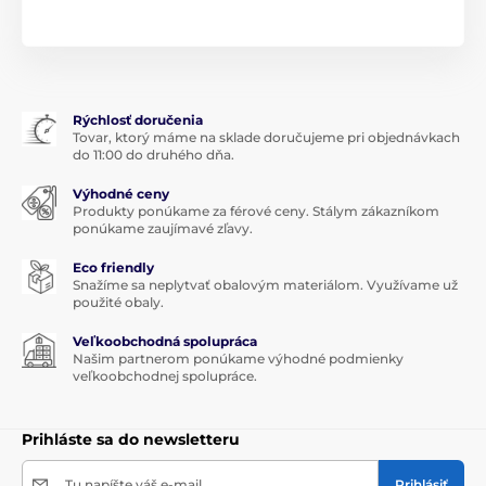
Dávkovanie
1 kapsula denne - neprekračujte odporúčanú dennú
dávku
Rýchlosť doručenia
Balenie obsahuje 60 kapsúl.
Tovar, ktorý máme na sklade doručujeme pri objednávkach
do 11:00 do druhého dňa.
Zloženie
Výhodné ceny
Za studena lisovaný konopný olej s prirodzeným
Produkty ponúkame za férové ceny. Stálym zákazníkom
obsahom kanabinoidov (CBD, CBG a ďalších),
ponúkame zaujímavé zľavy.
Kokosový olej BIO. Kapsule s CBD neobsahujú CBD
extrakt!
Eco friendly
Snažíme sa neplytvať obalovým materiálom. Využívame už
CBD a KANABINOIDY?
použité obaly.
Veľkoobchodná spolupráca
CBD - Kanabidiol je jeden z dvoch najznámejších a čo
Našim partnerom ponúkame výhodné podmienky
sa týka účinkov najvýznamnejších kanabinoidov.
veľkoobchodnej spolupráce.
Medzi kanabinoidy sa radia nielen prírodné látky
obsiahnuté v konope, ale aj tie, ktoré si vyrába náš
organizmus (endokanabinoidy). Tieto látky udržujú
Prihláste sa do newsletteru
rovnováhu nášho metabolického systému.
Tu napíšte váš e-mail
Prihlásiť