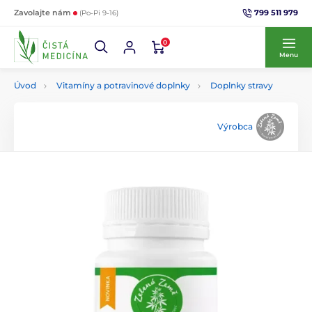
799 511 979
Zavolajte nám
(Po-Pi 9-16)
0
Menu
Úvod
Vitamíny a potravinové doplnky
Doplnky stravy
Výrobca