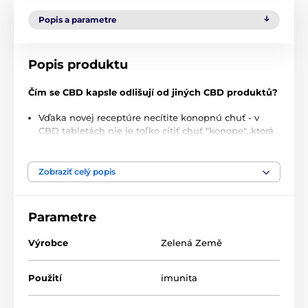
Popis a parametre
Popis produktu
Čím se CBD kapsle odlišují od jiných CBD produktů?
Vďaka novej receptúre necítite konopnú chuť - v
CBD tabletách nie je toľko cítiť chuť "konope", ktorá
nemusí byť niektorým jedincom príjemná.
100% presné dávkovanie - jedna kapsula obsahuje
Zobraziť celý popis
10 mg CBD.
Dostupnejšie balenie.
Parametre
Jednoduché na prehĺtanie.
Disktérne použitie - kapsule je možné užívať všade
Výrobce
Zelená Země
a diskrétne.
Kapsule sú vegánske.
Použití
imunita
Kapsule sa dobre prehĺtajú - 1 kapsula meria cca 18
mm.