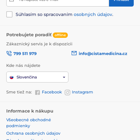
Produkt je zaradený v kategóriách
Súhlasím so spracovaním
osobných údajov
.
CBD a CBG konope
Doplnky stravy
Imunita
Potrebujete poradiť
offline
Zákaznický servis je k dispozícii
799 511 979
info@cistamedicina.cz
Kde nás nájdete
Slovenčina
Sme tiež na:
Facebook
Instagram
Informace k nákupu
Všeobecné obchodné
podmienky
Ochrana osobných údajov