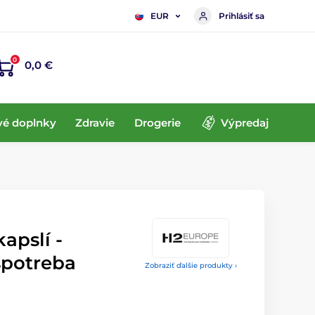
Prihlásiť sa
EUR
0
0,0 €
vé doplnky
Zdravie
Drogerie
Výpredaj
apslí -
spotreba
Zobraziť ďalšie produkty ›