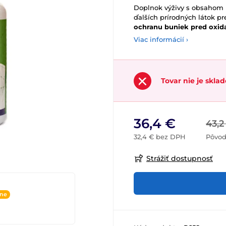
Doplnok výživy s obsahom r
ďalších prírodných látok p
ochranu buniek pred oxid
Viac informácií ›
Tovar nie je skla
36,4 €
43,2
32,4 € bez DPH
Pôvod
Strážiť dostupnosť
ine