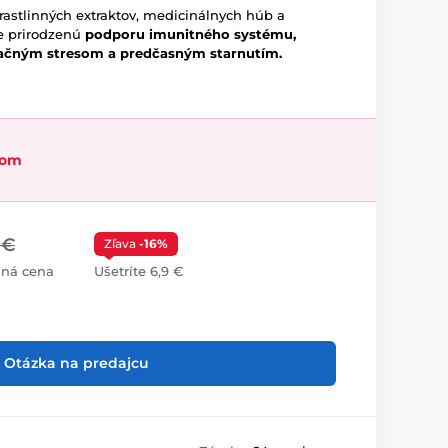
astlinných extraktov, medicinálnych húb a
re prirodzenú
podporu imunitného systému,
ačným stresom a predčasným starnutím.
dom
 €
Zľava
-16%
ná cena
Ušetríte 6,9 €
Otázka na predajcu