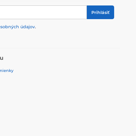
Prihlásiť
osobných údajov
.
pu
mienky