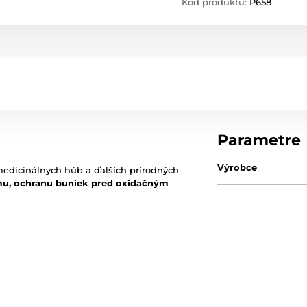
Kód produktu:
P658
Parametre
Výrobce
medicinálnych húb a ďalších prírodných
u, ochranu buniek pred oxidačným