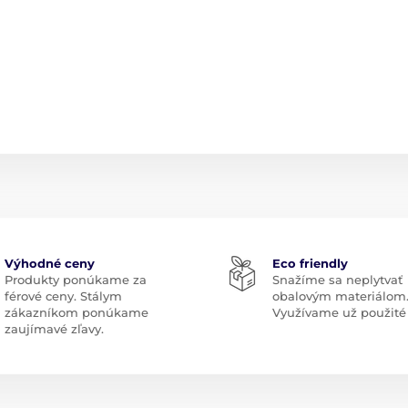
Výhodné ceny
Eco friendly
Produkty ponúkame za
Snažíme sa neplytvať
férové ceny. Stálym
obalovým materiálom
zákazníkom ponúkame
Využívame už použité 
zaujímavé zľavy.