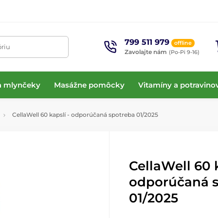
799 511 979
offline
óriu
Zavolajte nám
(Po-Pi 9-16)
 a mlynčeky
Masážne pomôcky
Vitamíny a potravino
CellaWell 60 kapslí - odporúčaná spotreba 01/2025
CellaWell 60 k
odporúčaná 
01/2025