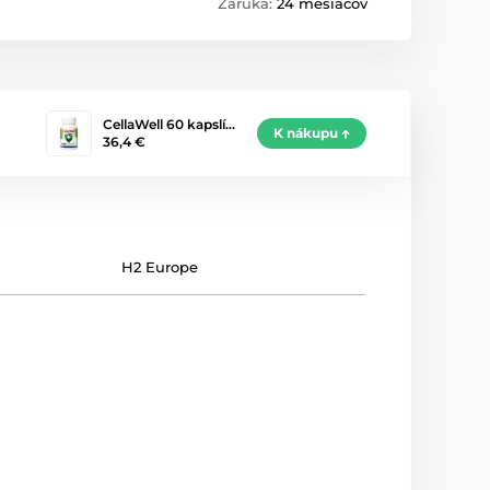
Záruka:
24 mesiacov
CellaWell 60 kapslí…
K nákupu
36,4 €
H2 Europe