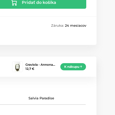
Pridať do košíka
Záruka:
24 mesiacov
Graviola - Annona…
K nákupu
12,7 €
Salvia Paradise