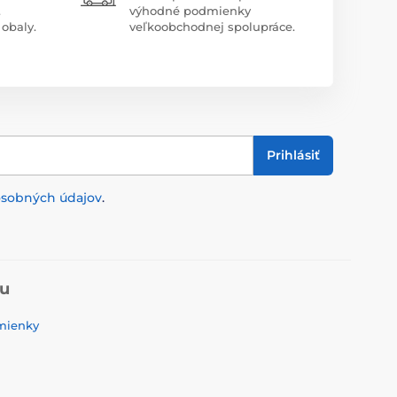
.
výhodné podmienky
obaly.
veľkoobchodnej spolupráce.
Prihlásiť
osobných údajov
.
pu
mienky