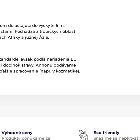
rom dorastajúci do výšky 5–6 m,
stami. Pochádza z tropických oblastí
ch Afriky a južnej Ázie.
tandarde, avšak podľa nariadenia EU
 či doplnok stravy. Annonu dodávame
ďalšie spracovanie (napr. v kozmetike).
Výhodné ceny
Eco friendly
Produkty ponúkame za
Snažíme sa neplytvať