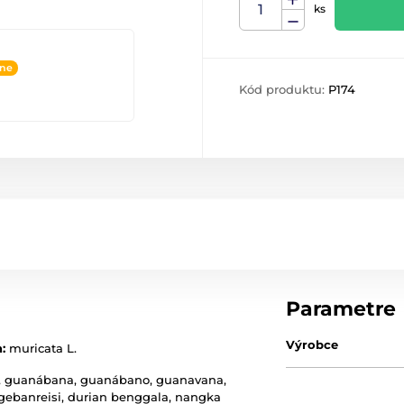
ks
ine
Kód produktu:
P174
Parametre
Výrobce
:
muricata L.
ája, guanábana, guanábano, guanavana,
ogebanreisi, durian benggala, nangka