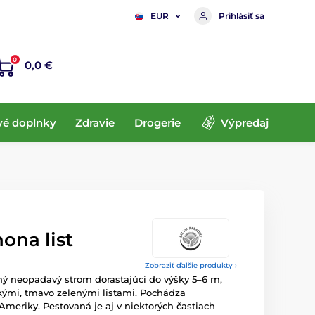
Prihlásiť sa
EUR
0
0,0 €
vé doplnky
Zdravie
Drogerie
Výpredaj
ona list
Zobraziť ďalšie produkty ›
ý neopadavý strom dorastajúci do výšky 5–6 m,
kými, tmavo zelenými listami. Pochádza
 Ameriky. Pestovaná je aj v niektorých častiach