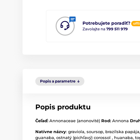
Potrebujete poradiť?
offl
Zavolajte na
799 511 979
Popis a parametre
Popis produktu
Čeľaď:
Annonaceae (anonovité)
Rod:
Annona
Druh
Natívne názvy
: graviola, soursop, brazílska pap
guanaba, ostnatý (pichľavý) corossol , huanaba, t