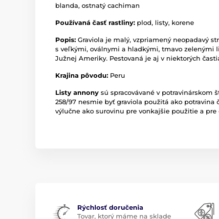
blanda, ostnatý cachiman
Používaná časť rastliny:
plod, listy, korene
Popis:
Graviola je malý, vzpriamený neopadavý st
s veľkými, oválnymi a hladkými, tmavo zelenými li
Južnej Ameriky. Pestovaná je aj v niektorých častia
Krajina pôvodu:
Peru
Listy annony
sú spracovávané v potravinárskom š
258/97 nesmie byť graviola použitá ako potravina
výlučne ako surovinu pre vonkajšie použitie a pre 
Rýchlosť doručenia
Tovar, ktorý máme na sklade