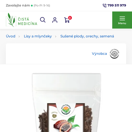
799 511 979
Zavolajte nám
(Po-Pi 9-16)
0
Menu
Úvod
Lisy a mlynčeky
Sušené plody, orechy, semená
Výrobca