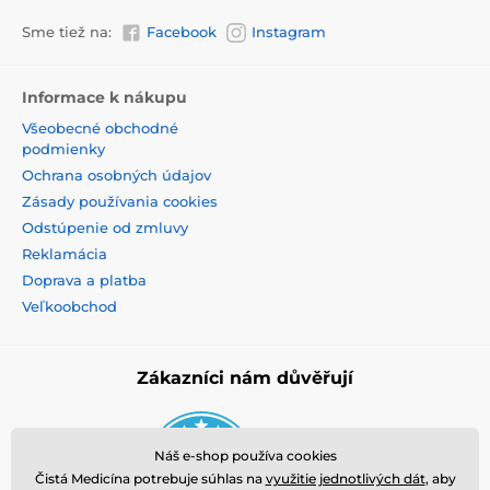
dostupných zdrojoch alebo v herbári.
Sme tiež na:
Facebook
Instagram
Tradičné užitie:
Kakaové bôby, ako už bolo zmienené, možno
konzumovať namiesto čokolády ako pochutinu. Je
Informace k nákupu
vhodné ich využívať pri varení, pečení, príprave
dezertov, nápojov či skúsiť vyrobiť vlastnú domácu
Všeobecné obchodné
čokoládu. Kakaových bôbov nezjete toľko ako sladkej
podmienky
čokolády, okamžite navodzujú pocit sýtosti.
Ochrana osobných údajov
Zásady používania cookies
Nutričné hodnoty:
Odstúpenie od zmluvy
Nutričné hodnoty v
Reklamácia
100 g
Doprava a platba
Veľkoobchod
Energetická hodnota
1 943 kJ/464 kcal
Zákazníci nám důvěřují
Bielkoviny
14,29 g
Náš e-shop používa cookies
Tuky
39,29 g
Čistá Medicína potrebuje súhlas na
využitie jednotlivých dát
, aby