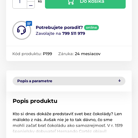
Do košíka
ks
Potrebujete poradiť?
online
Zavolajte na
799 511 979
Kód produktu:
P199
Záruka:
24 mesiacov
Popis a parametre
Popis produktu
Kto si dnes dokáže predstaviť svet bez čokolády? Len
málokto z nás. Avšak nie je to tak dávno, čo sme
mohli začať brať čokoládu ako samozrejmosť. V r. 1519
španielsky dobyvateľ Hernando Cortéz objavil
tajomstvo nápoja vládcov Aztékov. Nápoj bol tmavý,