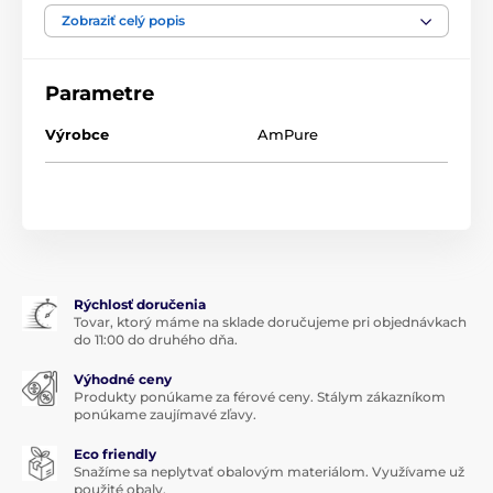
viečka, až sa pomaly dostanete pod oblasť očí.
Zobraziť celý popis
Nos
- Postupujte od špičky až po koreň nosa.
Parametre
Tváre
- Použite širšiu stranu valčeka a masírujte po
línii tvárou od nosa k ušiam.
Výrobce
AmPure
Čeľusť a krk
- čeľusť masírujte od stredu brady
smerom von a hore po oblasť tvárou. Krk masírujte od
kľúčnej kosti smerom nahor.
Produkt je zaradený v kategóriách
Rýchlosť doručenia
Masážne pomôcky
Rollery
Tovar, ktorý máme na sklade doručujeme pri objednávkach
do 11:00 do druhého dňa.
Výhodné ceny
Produkty ponúkame za férové ceny. Stálym zákazníkom
ponúkame zaujímavé zľavy.
Eco friendly
Snažíme sa neplytvať obalovým materiálom. Využívame už
použité obaly.