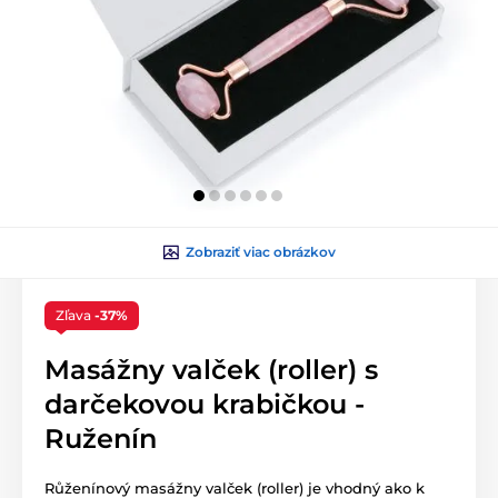
Zobraziť viac obrázkov
Zľava
-37%
Masážny valček (roller) s
darčekovou krabičkou -
Ruženín
Růženínový masážny valček (roller) je vhodný ako k