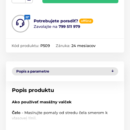
Potrebujete poradiť?
offline
Zavolajte na
799 511 979
Kód produktu:
P509
Záruka:
24 mesiacov
Popis a parametre
Popis produktu
Ako používať masážny valček
Čelo
- Masírujte pomaly od stredu čela smerom k
vlasovej línii.
Oči
- Užší stranou valčeka jemne prechádzajte cez