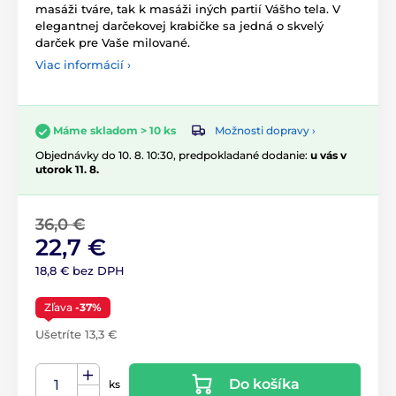
masáži tváre, tak k masáži iných partií Vášho tela. V
elegantnej darčekovej krabičke sa jedná o skvelý
darček pre Vaše milované.
Viac informácií ›
Možnosti dopravy ›
Máme skladom > 10 ks
Objednávky do 10. 8. 10:30, predpokladané dodanie:
u vás v
utorok 11. 8.
36,0 €
22,7 €
18,8 € bez DPH
Zľava
-37%
Ušetríte 13,3 €
Do košíka
ks