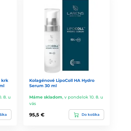
 krk
Kolagénové LipoColl HA Hydro
ml
Serum 30 ml
. 8. u
Máme skladom
,
v pondelok 10. 8. u
vás
95,5 €
šíka
Do košíka