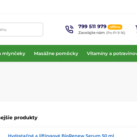
799 511 979
offline
óriu
Zavolajte nám
(Po-Pi 9-16)
 a mlynčeky
Masážne pomôcky
Vitamíny a potravino
ejšie produkty
Hydratačné a liftingové BioRenew Serum 50 ml