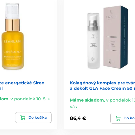
ce energetické Siren
Kolagénový komplex pre tvár
ml
a dekolt GLA Face Cream 50 
dom
,
v pondelok 10. 8. u
Máme skladom
,
v pondelok 10
vás
Do košíka
86,4 €
Do ko