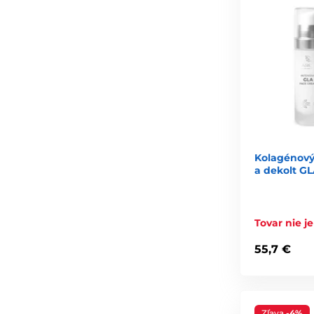
Kolagénový
a dekolt G
Tovar nie j
55,7 €
Zľava
-4%