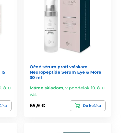
Očné sérum proti vráskam
 15
Neuropeptide Serum Eye & More
30 ml
. 8. u
Máme skladom
,
v pondelok 10. 8. u
vás
65,9 €
šíka
Do košíka