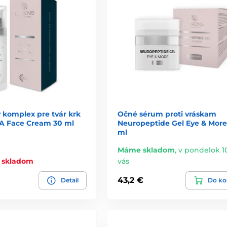
 komplex pre tvár krk
Očné sérum proti vráskam
LA Face Cream 30 ml
Neuropeptide Gel Eye & More
ml
Máme skladom
,
v pondelok 10
e skladom
vás
43,2 €
Detail
Do ko