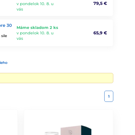
79,5 €
v pondelok 10. 8. u
vás
re 30
Máme skladom 2 ks
65,9 €
v pondelok 10. 8. u
sile
vás
ieho
1