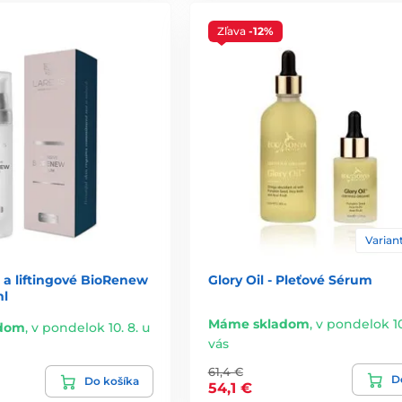
Zľava
-12%
Variant
 a liftingové BioRenew
Glory Oil - Pleťové Sérum
ml
Máme skladom
,
v pondelok 10
dom
,
v pondelok 10. 8. u
vás
61,4 €
De
Do košíka
54,1 €