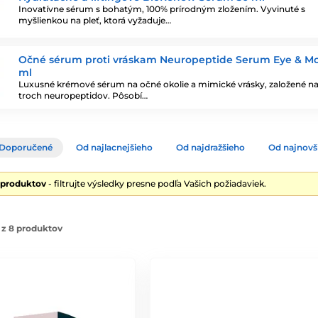
Inovatívne sérum s bohatým, 100% prírodným zložením. Vyvinuté s
myšlienkou na pleť, ktorá vyžaduje…
Očné sérum proti vráskam Neuropeptide Serum Eye & Mo
ml
Luxusné krémové sérum na očné okolie a mimické vrásky, založené na 
troch neuropeptidov. Pôsobí…
Doporučené
Od najlacnejšieho
Od najdražšieho
Od najnovš
 produktov
- filtrujte výsledky presne podľa Vašich požiadaviek.
 z 8 produktov