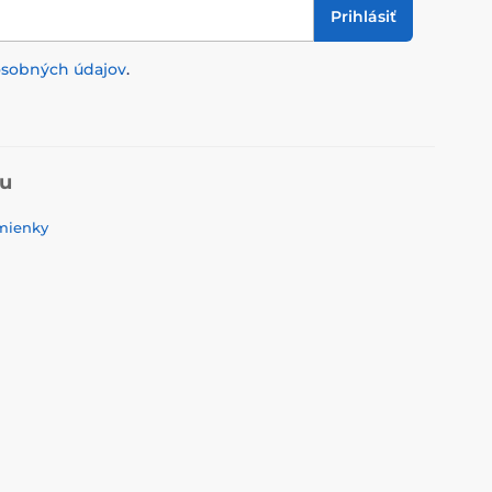
Prihlásiť
osobných údajov
.
pu
mienky