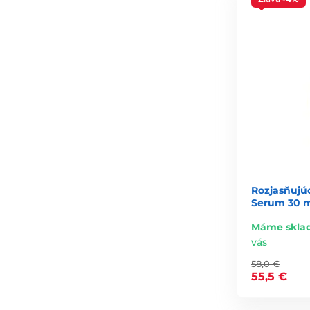
Rozjasňujú
Serum 30 
Máme skla
vás
58,0 €
55,5 €