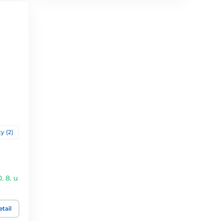
y (2)
. 8. u
tail