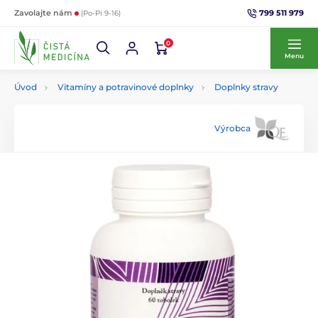
799 511 979
Zavolajte nám
(Po-Pi 9-16)
0
Menu
Úvod
Vitamíny a potravinové doplnky
Doplnky stravy
Výrobca