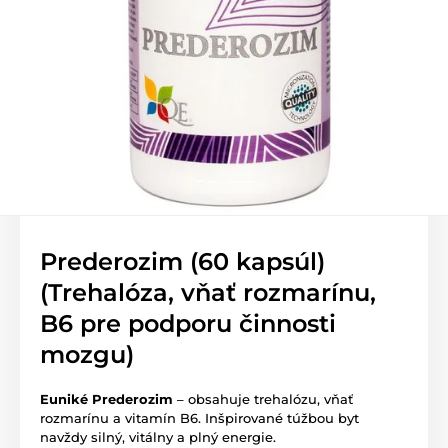
Prederozim (60 kapsúl)
(Trehalóza, vňať rozmarínu,
B6 pre podporu činnosti
mozgu)
Euniké Prederozim
– obsahuje trehalózu, vňať
rozmarínu a vitamín B6. Inšpirované túžbou byt
navždy silný, vitálny a plný energie.