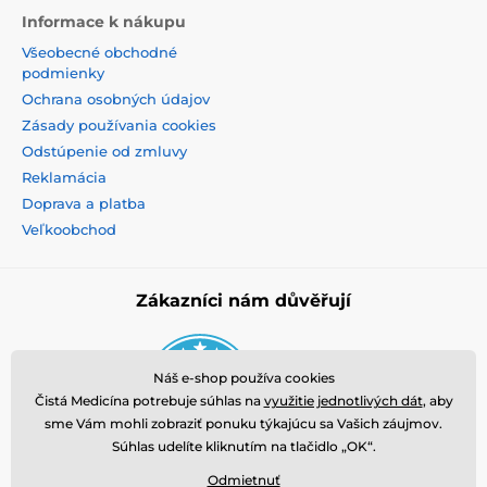
Informace k nákupu
UPOZORNENIE:
Vzhľadom na nariadenie komisie EU
Všeobecné obchodné
č. 432/2012 o zdravotných tvrdeniach, nesmieme uviesť
podmienky
všeobecne známe a overené informácie o pôsobení
účinných zložiek v našich produktoch.
Ochrana osobných údajov
Zásady používania cookies
Odstúpenie od zmluvy
Reklamácia
Doprava a platba
Veľkoobchod
Zákazníci nám důvěřují
Náš e-shop používa cookies
Čistá Medicína potrebuje súhlas na
využitie jednotlivých dát
, aby
sme Vám mohli zobraziť ponuku týkajúcu sa Vašich záujmov.
Súhlas udelíte kliknutím na tlačidlo „OK“.
Odmietnuť