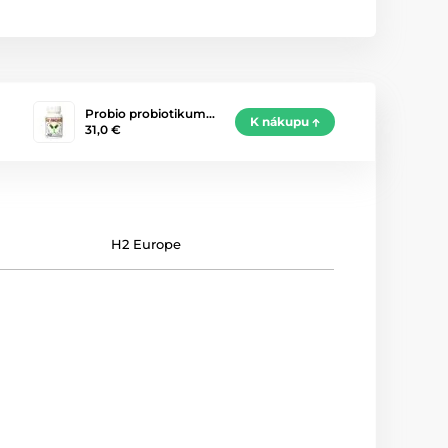
Probio probiotikum…
K nákupu
31,0 €
H2 Europe