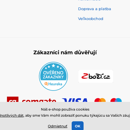
Doprava a platba
Veľkoobchod
Zákazníci nám důvěřují
Náš e-shop používa cookies
dnotlivých dát
, aby sme Vám mohli zobraziť ponuku týkajúcu sa Vašich záujm
© 2026 www.cistamedicina.sk ⦁ E-shop vytvorila
SIMPLIA.cz
Odmietnuť
OK