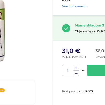
vodík.
Viac informácií ›
Máme skladom 3 
Objednávky do 10. 8.
31,0 €
36,0
27,6 € bez DPH
Pôvod
ks
ine
Kód produktu:
P607