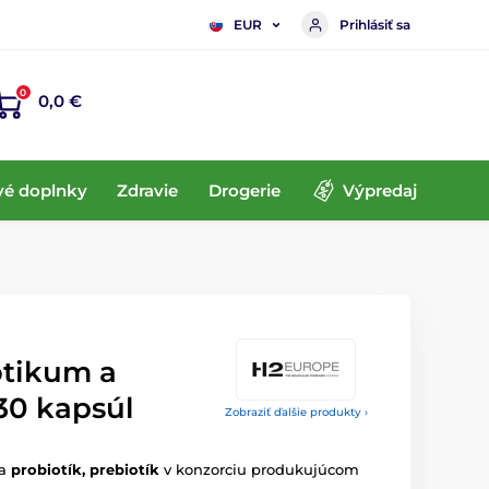
Prihlásiť sa
EUR
0
0,0 €
vé doplnky
Zdravie
Drogerie
Výpredaj
otikum a
30 kapsúl
Zobraziť ďalšie produkty ›
ia
probiotík, prebiotík
v konzorciu produkujúcom