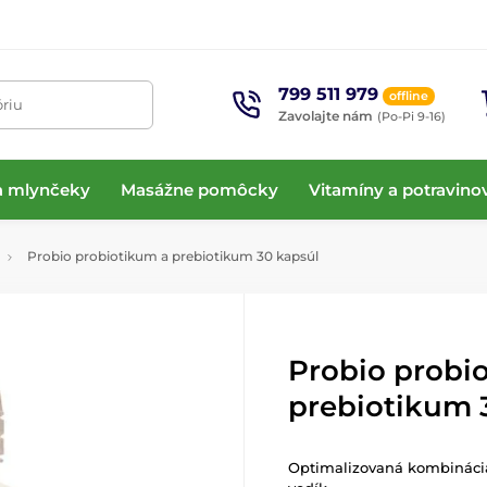
799 511 979
offline
óriu
Zavolajte nám
(Po-Pi 9-16)
 a mlynčeky
Masážne pomôcky
Vitamíny a potravino
Probio probiotikum a prebiotikum 30 kapsúl
Probio probi
prebiotikum 
Optimalizovaná kombinác