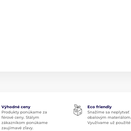
Výhodné ceny
Eco friendly
Produkty ponúkame za
Snažíme sa neplytvať
férové ceny. Stálym
obalovým materiálom
zákazníkom ponúkame
Využívame už použité 
zaujímavé zľavy.