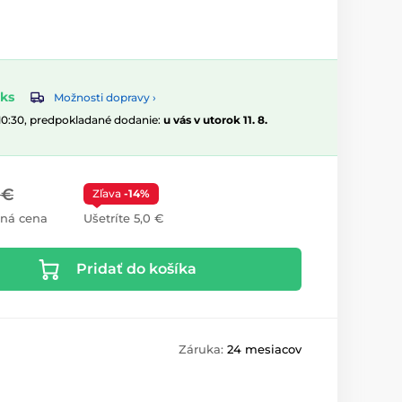
ks
Možnosti dopravy ›
 10:30, predpokladané dodanie:
u vás v utorok 11. 8.
 €
Zľava
-14%
ná cena
Ušetríte 5,0 €
Pridať do košíka
Záruka:
24 mesiacov