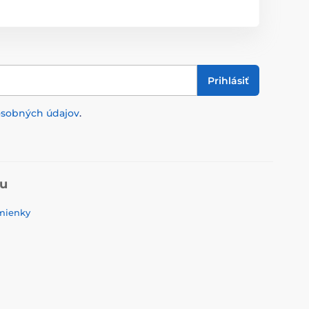
Prihlásiť
osobných údajov
.
pu
mienky