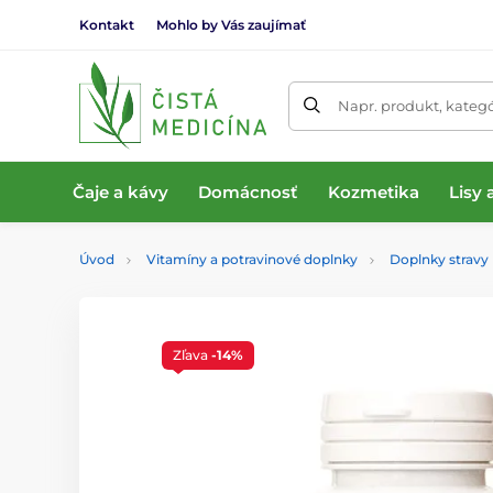
Kontakt
Mohlo by Vás zaujímať
Napr. produkt, kateg
Čaje a kávy
Domácnosť
Kozmetika
Lisy
Úvod
Vitamíny a potravinové doplnky
Doplnky stravy
Zľava
-14%