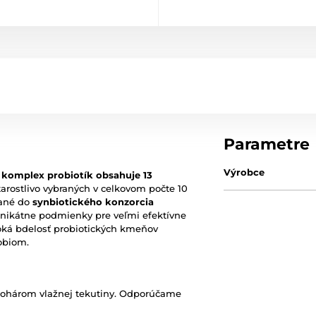
Parametre
Výrobce
 komplex probiotík obsahuje 13
tarostlivo vybraných v celkovom počte 10
vané do
synbiotického konzorcia
 unikátne podmienky pre veľmi efektívne
oká bdelosť probiotických kmeňov
obiom.
 pohárom vlažnej tekutiny. Odporúčame