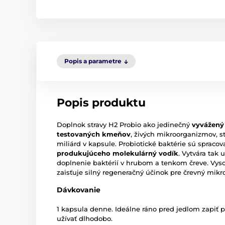
Popis a parametre
Popis produktu
Doplnok stravy H2 Probio ako jedinečný
vyvážený
testovaných kmeňov
, živých mikroorganizmov, s
miliárd v kapsule. Probiotické baktérie sú spraco
produkujúceho molekulárný vodík
. Vytvára tak
doplnenie baktérií v hrubom a tenkom čreve. Vys
zaisťuje silný regeneračný účinok pre črevný mikr
Dávkovanie
1 kapsula denne. Ideálne ráno pred jedlom zapiť
užívať dlhodobo.