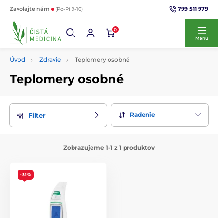
799 511 979
Zavolajte nám
(Po-Pi 9-16)
0
Menu
Úvod
Zdravie
Teplomery osobné
Teplomery osobné
Radenie
Filter
Zobrazujeme 1-1 z 1 produktov
-31%