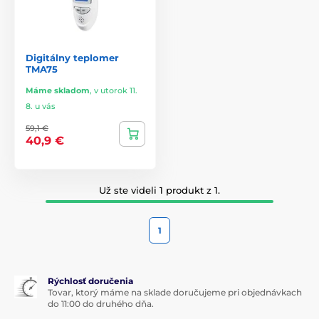
Digitálny teplomer
TMA75
Máme skladom
,
v utorok 11.
8. u vás
59,1 €
40,9 €
Už ste videli 1 produkt z 1.
1
Rýchlosť doručenia
Tovar, ktorý máme na sklade doručujeme pri objednávkach
do 11:00 do druhého dňa.