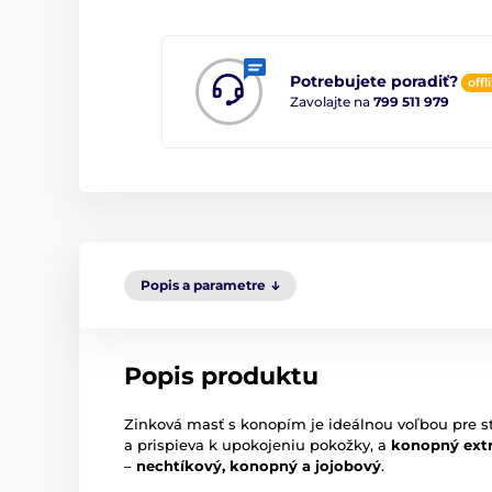
Potrebujete poradiť?
offl
Zavolajte na
799 511 979
Popis a parametre
Popis produktu
Zinková masť s konopím je ideálnou voľbou pre s
a prispieva k upokojeniu pokožky, a
konopný extr
–
nechtíkový, konopný a jojobový
.