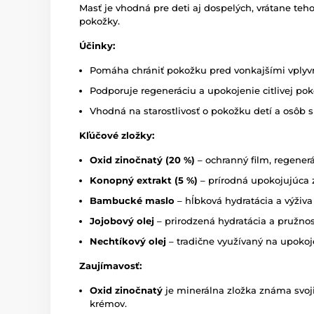
Masť je vhodná pre deti aj dospelých, vrátane teh
pokožky.
Účinky:
Pomáha chrániť pokožku pred vonkajšími vply
Podporuje regeneráciu a upokojenie citlivej po
Vhodná na starostlivosť o pokožku detí a osôb s 
Kľúčové zložky:
Oxid zinočnatý (20 %)
– ochranný film, regener
Konopný extrakt (5 %)
– prírodná upokojujúca 
Bambucké maslo
– hĺbková hydratácia a výživa
Jojobový olej
– prirodzená hydratácia a pružno
Nechtíkový olej
– tradične využívaný na upoko
Zaujímavosť:
Oxid zinočnatý
je minerálna zložka známa svoji
krémov.