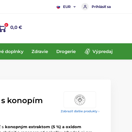
Prihlásiť sa
EUR
0
0,0 €
vé doplnky
Zdravie
Drogerie
Výpredaj
 s konopím
Zobraziť ďalšie produkty ›
ť
s
konopným extraktom (5 %) a oxidom