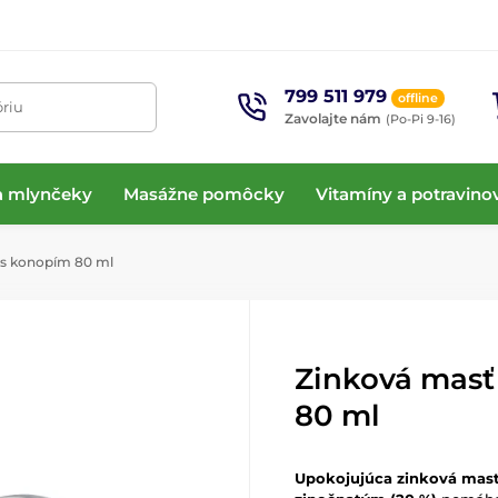
799 511 979
offline
óriu
Zavolajte nám
(Po-Pi 9-16)
 a mlynčeky
Masážne pomôcky
Vitamíny a potravino
 s konopím 80 ml
Zinková masť
80 ml
Upokojujúca zinková mas