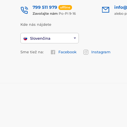
799 511 979
info@
offline
Zavolajte nám
Po-Pi 9-16
alebo p
Kde nás nájdete
Slovenčina
Sme tiež na:
Facebook
Instagram