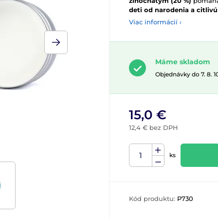
zinočnatým (20 %)
pomáha 
deti od narodenia a citlivú
Viac informácií ›
Máme skladom
Objednávky do 7. 8. 
15,0 €
12,4 € bez DPH
ks
Kód produktu:
P730