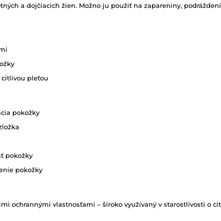
otných a dojčiacich žien. Možno ju použiť na zapareniny, podrážden
vmi
kožky
citlivou pleťou
ácia pokožky
zložka
sť pokožky
jenie pokožky
mi ochrannými vlastnosťami – široko využívaný v starostlivosti o ci