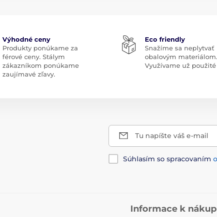
Výhodné ceny
Eco friendly
Produkty ponúkame za
Snažíme sa neplytvať
férové ceny. Stálym
obalovým materiálom
zákazníkom ponúkame
Využívame už použité 
zaujímavé zľavy.
Tu napíšte váš e-mail
Súhlasím so spracovaním
Informace k náku