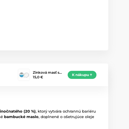
Zinková masť s…
K nákupu
15,0 €
zinočnatého (20 %)
, ktorý vytvára ochrannú bariéru
vné
bambucké maslo
, doplnené o ošetrujúce oleje