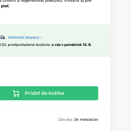
chrániť a regenerovať pokožku. Vhodná aj pre
 pleť
.
Možnosti dopravy ›
10:30, predpokladané dodanie:
u vás v pondelok 10. 8.
Pridať do košíka
Záruka:
24 mesiacov