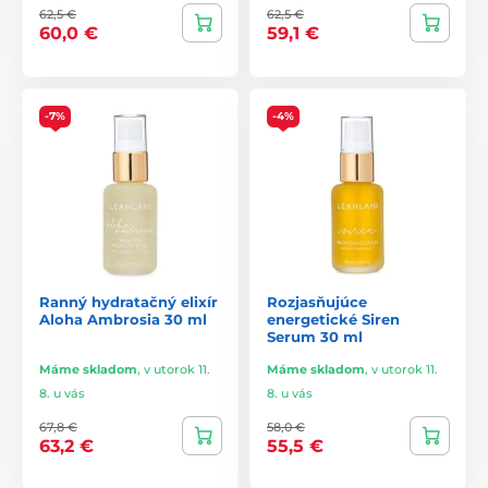
62,5 €
62,5 €
60,0 €
59,1 €
-7%
-4%
Ranný hydratačný elixír
Rozjasňujúce
Aloha Ambrosia 30 ml
energetické Siren
Serum 30 ml
Máme skladom
,
v utorok 11.
Máme skladom
,
v utorok 11.
8. u vás
8. u vás
67,8 €
58,0 €
63,2 €
55,5 €