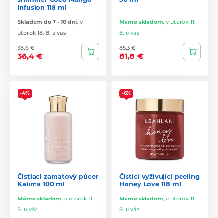
Infusion 118 ml
Skladom do 7 - 10 dní
,
v
Máme skladom
,
v utorok 11.
utorok 18. 8. u vás
8. u vás
38,6 €
85,3 €
36,4 €
81,8 €
-4%
-6%
Čistiaci zamatový púder
Čistící vyživující peeling
Kalima 100 ml
Honey Love 118 ml
Máme skladom
,
v utorok 11.
Máme skladom
,
v utorok 11.
8. u vás
8. u vás