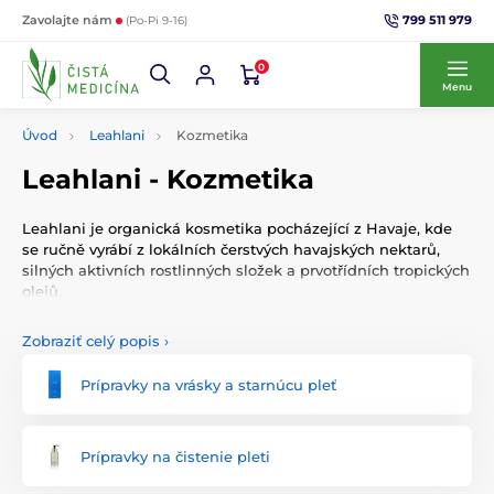
799 511 979
Zavolajte nám
(Po-Pi 9-16)
0
Menu
Úvod
Leahlani
Kozmetika
Leahlani - Kozmetika
Leahlani je organická kosmetika pocházející z Havaje, kde
se ručně vyrábí z lokálních čerstvých havajských nektarů,
silných aktivních rostlinných složek a prvotřídních tropických
olejů.
Zobraziť celý popis
›
Prípravky na vrásky a starnúcu pleť
Prípravky na čistenie pleti