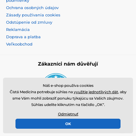
podmienky
Ochrana osobných údajov
Zásady používania cookies
Odstúpenie od zmluvy
Reklamácia
Doprava a platba
Veľkoobchod
Zákazníci nám důvěřují
Náš e-shop používa cookies
Čistá Medicína potrebuje súhlas na
využitie jednotlivých dát
, aby
sme Vám mohli zobraziť ponuku týkajúcu sa Vašich záujmov.
Súhlas udelíte kliknutím na tlačidlo „OK“.
Odmietnuť
OK
© 2026 www.cistamedicina.sk ⦁ E-shop vytvorila
SIMPLIA.cz