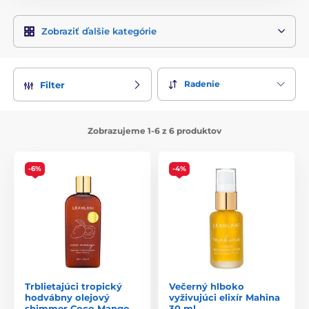
Zobraziť ďalšie kategórie
Radenie
Filter
Zobrazujeme 1-6 z 6 produktov
-6%
-4%
Trblietajúci tropický
Večerný hlboko
hodvábny olejový
vyživujúci elixír Mahina
shimmer Coco Mango
30 ml