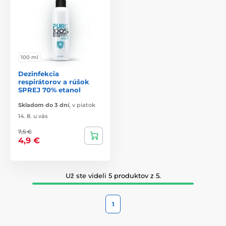
100 ml
Dezinfekcia
respirátorov a rúšok
SPREJ 70% etanol
Skladom do 3 dní
,
v piatok
14. 8. u vás
7,5 €
4,9 €
Už ste videli 5 produktov z 5.
1