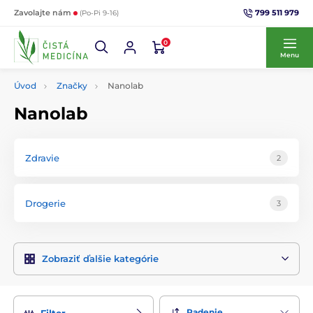
799 511 979
Zavolajte nám
(Po-Pi 9-16)
0
Menu
Úvod
Značky
Nanolab
Nanolab
Zdravie
2
Drogerie
3
Zobraziť ďalšie kategórie
Radenie
Filter