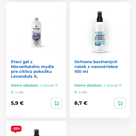
Prací gél z
Ochrana bavlnených
Marseillského mydla
rúšok z nanostriebra
pre citlivú pokožku
100 ml
Levanduľa 1L
Máme skladom
,
v utorok 11.
Máme skladom
,
v utorok 11.
8. u vás
8. u vás
5,9 €
8,7 €
-35%