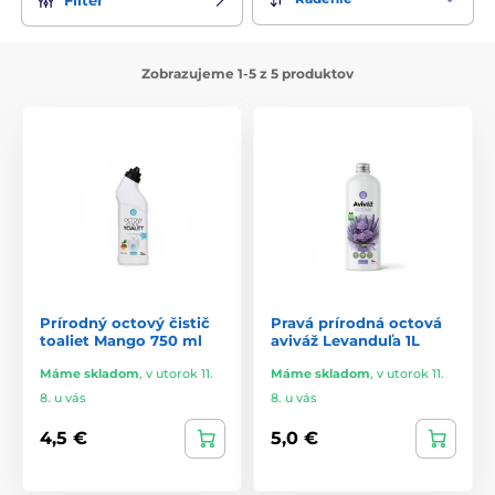
Zobrazujeme 1-5 z 5 produktov
Prírodný octový čistič
Pravá prírodná octová
toaliet Mango 750 ml
aviváž Levanduľa 1L
Máme skladom
,
v utorok 11.
Máme skladom
,
v utorok 11.
8. u vás
8. u vás
4,5 €
5,0 €