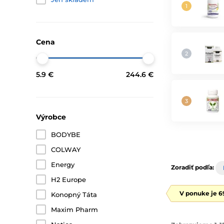
Cena
5.9 €
244.6 €
Výrobce
BODYBE
COLWAY
Energy
Zoradiť podľa:
H2 Europe
V ponuke je 6
Konopný Táta
Maxim Pharm