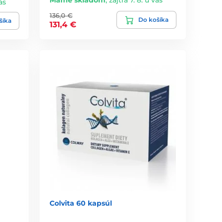
Máme skladom
,
zajtra 7. 8. u vás
ás
136,0 €
Do košíka
šíka
131,4 €
Colvita 60 kapsúl