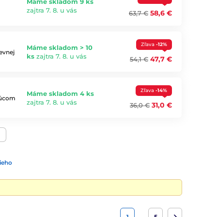
Máme skladom 9 ks
zajtra 7. 8. u vás
58,6 €
63,7 €
Zľava
-12%
Máme skladom > 10
evnej
ks
zajtra 7. 8. u vás
47,7 €
54,1 €
Zľava
-14%
Máme skladom 4 ks
ujúcom
zajtra 7. 8. u vás
31,0 €
36,0 €
ieho
…
1
5