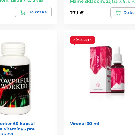
dom
,
zajtra 7. 8. u vás
Máme skladom
,
zajtra 7. 8. u v
Do košíka
27,1 €
Do ko
Zľava
-18%
orker 60 kapsúl
Vironal 30 ml
a vitamíny - pre
unity)