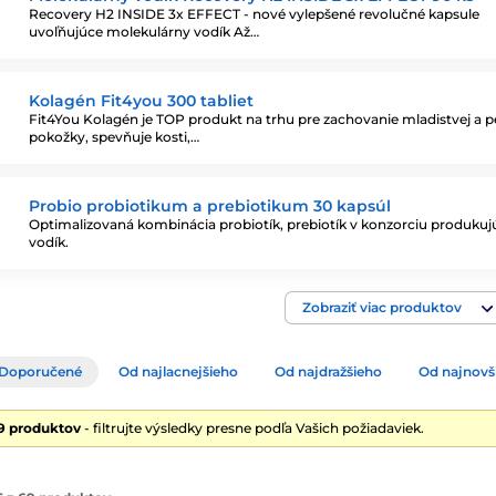
Recovery H2 INSIDE 3x EFFECT - nové vylepšené revolučné kapsule
uvoľňujúce molekulárny vodík Až…
Kolagén Fit4you 300 tabliet
Fit4You Kolagén je TOP produkt na trhu pre zachovanie mladistvej a p
pokožky, spevňuje kosti,…
Probio probiotikum a prebiotikum 30 kapsúl
Optimalizovaná kombinácia probiotík, prebiotík v konzorciu produk
vodík.
Zobraziť viac produktov
Doporučené
Od najlacnejšieho
Od najdražšieho
Od najnovš
9 produktov
- filtrujte výsledky presne podľa Vašich požiadaviek.