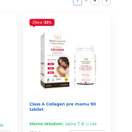
Zľava
-33%
Class A Collagen pre mamu 90
tabliet
Máme skladom
,
zajtra 7. 8. u vás
ás