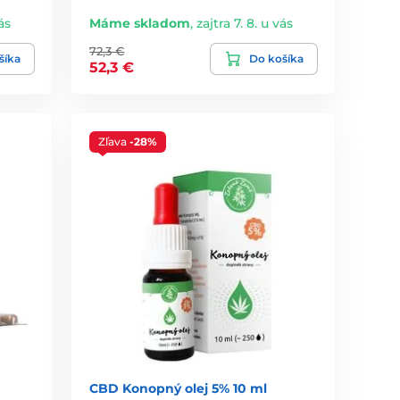
ás
Máme skladom
,
zajtra 7. 8. u vás
72,3 €
šíka
Do košíka
52,3 €
Zľava
-28%
CBD Konopný olej 5% 10 ml