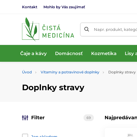
Kontakt
Mohlo by Vás zaujímať
Napr. produkt, kateg
Čaje a kávy
Domácnosť
Kozmetika
Lisy
Úvod
Vitamíny a potravinové doplnky
Doplnky stravy
Doplnky stravy
Filter
Najpredávan
69
Jen skladem