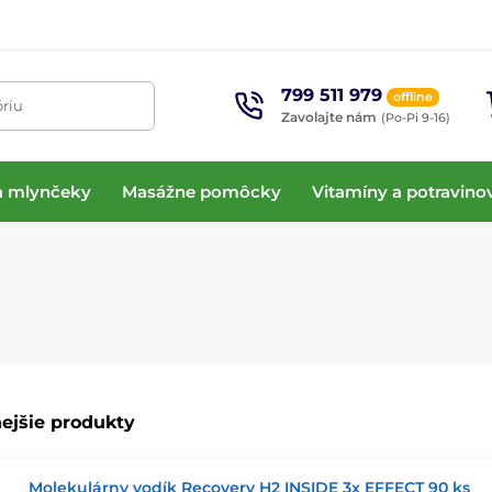
799 511 979
offline
óriu
Zavolajte nám
(Po-Pi 9-16)
 a mlynčeky
Masážne pomôcky
Vitamíny a potravino
ejšie produkty
Molekulárny vodík Recovery H2 INSIDE 3x EFFECT 90 ks