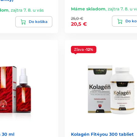
Máme skladom
,
zajtra 7. 8. u v
dom
,
zajtra 7. 8. u vás
25,0 €
Do ko
Do košíka
20,5 €
Zľava
-12%
 30 ml
Kolagén Fit4you 300 tabliet