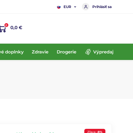
Prihlásiť sa
EUR
0
0,0 €
vé doplnky
Zdravie
Drogerie
Výpredaj
Zľava
-8%