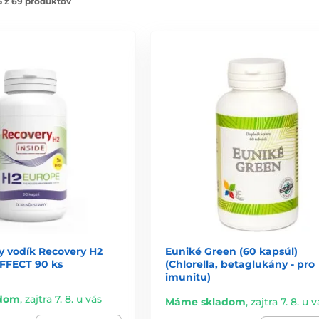
5 z 69 produktov
y vodík Recovery H2
Euniké Green (60 kapsúl)
EFFECT 90 ks
(Chlorella, betaglukány - pro
imunitu)
dom
,
zajtra 7. 8. u vás
Máme skladom
,
zajtra 7. 8. u v