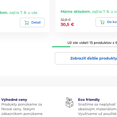
Máme skladom
,
zajtra 7. 8. u v
dom
,
zajtra 7. 8. u vás
32,8 €
Do ko
Detail
30,5 €
Už ste videli 15 produktov z 6
Zobraziť ďalšie produkt
Výhodné ceny
Eco friendly
Produkty ponúkame za
Snažíme sa neplytvať
férové ceny. Stálym
obalovým materiálom
zákazníkom ponúkame
Využívame už použité 