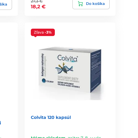
27,3 €
Do košíka
šíka
18,2 €
Zľava
-3%
Colvita 120 kapsúl
i