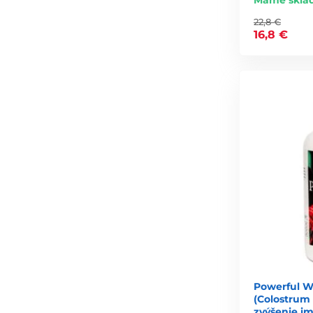
Máme skla
22,8 €
16,8 €
Powerful W
(Colostrum 
zvýšenie im