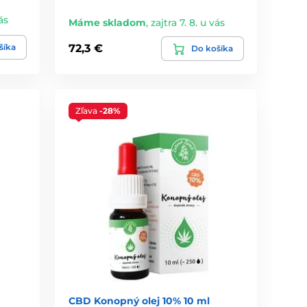
ás
Máme skladom
,
zajtra 7. 8. u vás
šíka
72,3 €
Do košíka
Zľava
-28%
CBD Konopný olej 10% 10 ml