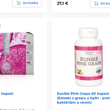
Do košíka
27,1 €
Do ko
5 kapsúl
Euniké Pink Grape 60 kapsúl
(Extrakt z grepu a bylín - prot
baktériám a vírom)