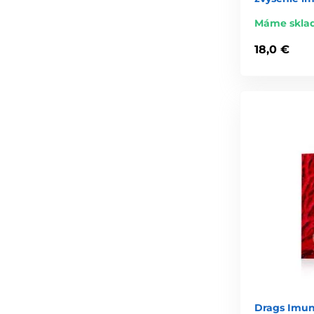
Máme skla
18,0 €
Drags Imun