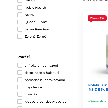
Natios
Zobrazujeme 1-1
Noble Health
Nutrivi
Zľava
-8%
Queen Euniké
Salvia Paradise
Zelená Země
Použití
chřipka a nachlazení
detoxikace a hubnutí
hormonální nerovnováha
Molekulárn
impotence
INSIDE 3x 
imunita
Máme skla
klouby a pohybový aparát