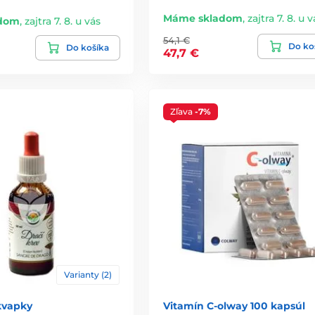
Máme skladom
,
zajtra 7. 8. u v
dom
,
zajtra 7. 8. u vás
54,1 €
Do ko
Do košíka
47,7 €
Zľava
-7%
Varianty (2)
kvapky
Vitamín C-olway 100 kapsúl