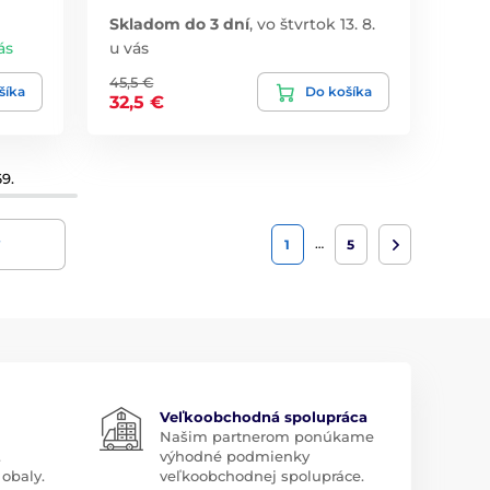
Skladom do 3 dní
,
vo štvrtok 13. 8.
ás
u vás
45,5 €
šíka
Do košíka
32,5 €
9.
y
…
1
5
Veľkoobchodná spolupráca
Našim partnerom ponúkame
.
výhodné podmienky
obaly.
veľkoobchodnej spolupráce.